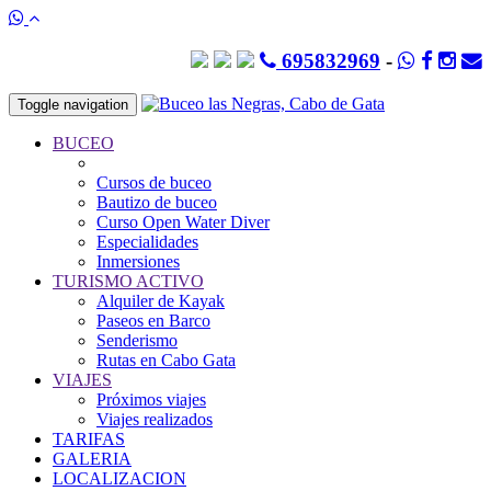
695832969
-
Toggle navigation
BUCEO
Cursos de buceo
Bautizo de buceo
Curso Open Water Diver
Especialidades
Inmersiones
TURISMO ACTIVO
Alquiler de Kayak
Paseos en Barco
Senderismo
Rutas en Cabo Gata
VIAJES
Próximos viajes
Viajes realizados
TARIFAS
GALERIA
LOCALIZACION